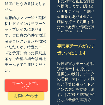
トに対する正直な評価
疑問に思う必要はありま
を提供します。隠れた
せん。
ペナルティも、予期せ
ぬ事態もありません。
理想的なマレー語の期限
確信を持って判断する
切れドメインは当マーケ
ための必要な情報だけ
ットプレイスにありま
をお届けします。
す。ご自身の条件で検証
済みコレクションを検索
専門家チームがお手
いただくか、特定のニー
ズと予算に合った個別提
伝いいたします
案をご希望の場合は当社
経験豊富なチームが個
チームまでご連絡くださ
別サポートを提供し、
い。
選択肢の検討、データ
の理解、マレーシア戦
マーケットプレ
略と予算に沿ったドメ
イス
インの選定を支援しま
す。お客様の成功が私
お問い合わせ
たちの最優先事項で