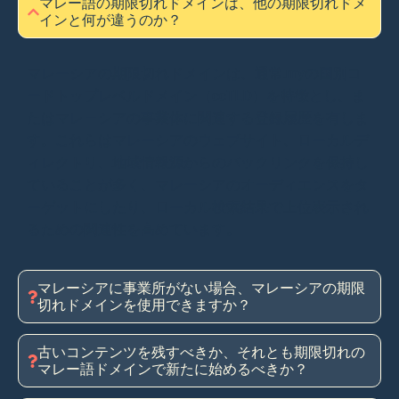
マレー語の期限切れドメインは、他の期限切れドメ
インと何が違うのか？
マレーシアの期限切れドメインは、通常.myの国別コ
ードトップレベルドメイン（ccTLD）を特徴とし、ま
たはマレーシアの事業体に関連する登録履歴を有しま
す。これらはマレーシアのウェブサイト、ローカルデ
ィレクトリ、地域情報源からのバックリンクを保持し
ていることが多く、マレーシアのオーディエンスをタ
ーゲットにしたり、ローカル検索結果で上位表示され
るための関連性を高めています。
マレーシアに事業所がない場合、マレーシアの期限
切れドメインを使用できますか？
古いコンテンツを残すべきか、それとも期限切れの
マレー語ドメインで新たに始めるべきか？