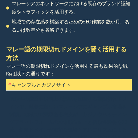
マレーシアのネットワークにおける既存のブランド認知
度やトラフィックを活用する。
地域での存在感を構築するためのSEO作業を数か月、あ
るいは数年分も省略できます。
マレー語の期限切れドメインを賢く活用する
方法
マレー語の期限切れドメインを活用する最も効果的な戦
略は以下の通りです：
ギャンブルとカジノサイト
信頼性の障壁や規制上の課題を回避する期限切れドメ
インで、競争の激しいマレーシアのギャンブル市場を
制覇。地域での実績ある歴史が、カジノやベッティン
グプラットフォームの検索順位向上と信頼性獲得を加
速。新規ドメインが深刻な懐疑とアルゴリズムによる
精査に直面する業界において、確固たる地位を築きま