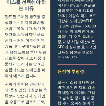
저희 컬렉션에는 말레
이스를 선택해야 하
이시아 .my 도메인을 포
는 이유
함해 모든 주요 TLD와
140개 이상의 국가 코드
만료된 도메인 플랫폼 중
최상위 도메인(ccTLD)
상당수는 디지털 폐차장
에 걸쳐 검증된 150,000
처럼 운영됩니다. 방대한
개 이상의 도메인이 포
재고를 보유하지만 품질
함됩니다. 어떤 틈새 시
관리는 거의 이루어지지
장, 대상 시장, 예산이든
않습니다. 구매자들은 결
SEO에 실제로 효과적인
국 탐정 노릇을 하며 위험
고품질 옵션을 찾으실
수 있습니다.
신호를 찾아내고, 나중에
문제가 드러나는 숨겨진
결함이 있는 도메인을 피
완전한 투명성
하려 애쓰게 됩니다.
모든 리스팅에 대해 완
저희의 철학은 간단합니
벽한 도메인 지표, 검증
다: 품질 검증이 끝없는 목
된 백링크 데이터, 그리
록보다 낫습니다. 도메인
고 솔직한 평가를 제공
을 수동으로 검토하므로,
합니다. 숨겨진 불이익