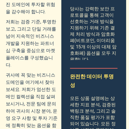
진 도메인에 투자할 위험
당사는 강력한 보안 프
을 감수해야 합니다.
로토콜을 통해 고객이
선호하는 거래 방식을
저희는 검증 기준, 투명한
지원하기 위해 기존 결
보고, 그리고 단일 거래를
제 처리 방식과 암호화
넘어 지속적인 비즈니스
폐(비트코인, 이더리움
개발을 지원하는 파트너
및 15개 이상의 대체 암
십 구축을 중심으로 마켓
호화폐) 옵션을 모두 지
플레이스를 구성했습니
원합니다.
다.
귀사에 꼭 맞는 비즈니스
완전한 데이터 투명
도메인을 여기에서 찾아
성
보세요. 저희가 엄선한 도
메인 컬렉션을 직접 살펴
모든 상품 설명에는 상
보시거나, 전문 팀에 문의
세한 지표 분석, 검증된
하여 귀사의 시장 분야, 운
백링크 분석, 그리고 솔
직한 품질 평가가 포함
영 요구 사항 및 투자 기준
되어 있습니다. 모든 정
에 정확히 맞는 옵션을 함