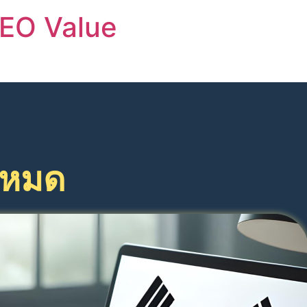
EO Value
ลีหมด