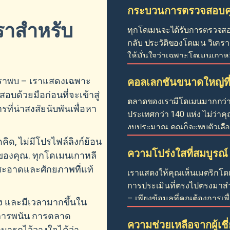
กระบวนการตรวจสอบคุ
ราสำหรับ
ทุกโดเมนจะได้รับการตรวจสอบ
กลับ ประวัติของโดเมน วิเครา
ให้มั่นใจว่าเฉพาะโดเมนเกาหลี
่เราพบ – เราแสดงเฉพาะ
คอลเลกชันขนาดใหญ่ที
อบด้วยมือก่อนที่จะเข้าสู่
ตลาดของเรามีโดเมนมากกว่า
ี่น่าสงสัยนับพันเพื่อหา
ประเทศกว่า 140 แห่ง ไม่ว่าค
งบประมาณ คุณก็จะพบตัวเลือ
ด, ไม่มีโปรไฟล์ลิงก์ย้อน
ความโปร่งใสที่สมบูรณ์
 ของคุณ. ทุกโดเมนเกาหลี
่สะอาดและศักยภาพที่แท้
เราแสดงให้คุณเห็นเมตริกโดเ
การประเมินที่ตรงไปตรงมาสำ
– เพียงข้อมูลที่คุณต้องการเพื
ง และมีเวลามากขึ้นใน
รการพนัน การตลาด
ความช่วยเหลือจากผู้เช