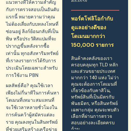
ต้องการ
แนวทางที่ให้ความสำคัญ
กับการตรวจสอบเป็นอันดับ
แรกนี้ หมายความว่าคุณ
พอร์ตโฟลิโอกำกับ
ไม่ต้องเสี่ยงกับบทลงโทษที่
ดูแลอย่างดีของ
ซ่อนอยู่ ลิงก์ย้อนกลับที่เป็น
โดเมนมากกว่า
พิษ หรือประวัติสแปมที่จะ
150,000 รายการ
ปรากฏขึ้นหลังจากซื้อ
เท่านั้น ทุกอสังหาริมทรัพย์
สินค้าคงคลังของเรา
ที่เราลงรายการได้รับการ
ครอบคลุมทุก TLD หลัก
ประเมินโดยเฉพาะสำหรับ
และส่วนขยายประเทศ
การใช้งาน PBN
มากกว่า 140 แห่ง ไม่ว่า
คุณจะต้องการโดเมนที่
ผลลัพธ์คือ? คุณใช้เวลา
เกี่ยวข้องกับคาสิโน,
เพียงไม่กี่นาทีในการค้นหา
ทรัพย์สินที่เป็นมิตรกับ
โดเมนที่เหมาะสมแทนที่
พันธมิตร, หรือสินทรัพย์
จะใช้เวลาหลายชั่วโมงใน
เฉพาะกลุ่ม คุณจะพบตัว
การค้นคว้าผู้สมัครแต่ละ
เลือกที่ผ่านการตรวจ
ราย คุณลงทุนในสินทรัพย์
สอบอย่างละเอียดครบ
ถ้วน
ที่ช่วยเสริมสร้างเครือข่าย