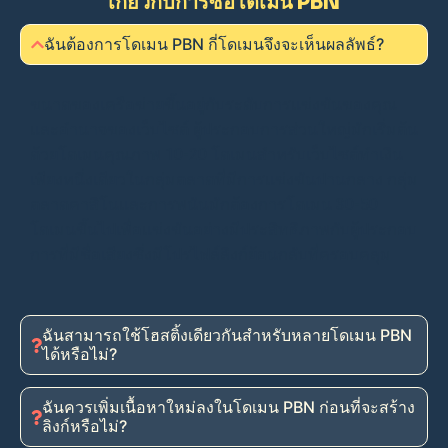
เกี่ยวกับการซื้อโดเมน PBN
ฉันต้องการโดเมน PBN กี่โดเมนจึงจะเห็นผลลัพธ์?
ขนาดของเครือข่ายขึ้นอยู่กับระดับการแข่งขันของคุณ
และอำนาจของเว็บไซต์ ผู้ประกอบการส่วนใหญ่มักเริ่มต้น
ด้วยโดเมนคุณภาพ 10-20 โดเมนสำหรับเว็บไซต์ทำเงิน
เพียงหนึ่งเดียวในกลุ่มตลาดที่มีการแข่งขันปานกลาง กลุ่ม
ตลาดคาสิโนและการพนันมักต้องการโดเมน 30-50
โดเมนขึ้นไปเพื่อแข่งขันอย่างมีประสิทธิภาพกับผู้ประกอบ
การที่มีชื่อเสียงซึ่งมีโปรไฟล์ลิงก์ย้อนกลับที่ครอบคลุม
ฉันสามารถใช้โฮสติ้งเดียวกันสำหรับหลายโดเมน PBN
ได้หรือไม่?
ฉันควรเพิ่มเนื้อหาใหม่ลงในโดเมน PBN ก่อนที่จะสร้าง
ลิงก์หรือไม่?