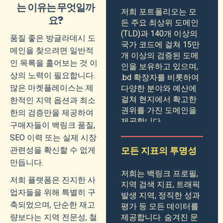
는 이유는 무엇일까
저희 포트폴리오는 모
요?
든 주요 최상위 도메인
(TLD)과 140개 이상의
품질 좋은 방글라데시 도
국가 코드에 걸쳐 15만
메인을 찾으려면 일반적
개 이상의 검증된 도메
인 목록을 훑어보는 것 이
인을 보유하고 있으며,
상의 노력이 필요합니다.
.bd 확장자를 비롯하여
많은 마켓플레이스는 제
다양한 분야와 예산에
걸쳐 현지에서 확고한
한적인 지역 옵션과 최소
권위를 가진 도메인을
한의 검증만을 제공하여
제공합니다.
구매자들이 백링크 품질,
SEO 이력 또는 실제 시장
관련성을 확신할 수 없게
모든 지표의 투명성
만듭니다.
저희는 백링크 프로필,
저희 플랫폼은 진지한 사
지역 검색 지표, 트래픽
업자들을 위해 특별히 구
발생 지역, 정직한 성과
축되었으며, 단순한 재고
평가 등 모든 데이터를
량보다는 지역 전문성, 철
제공합니다. 숨겨진 문