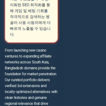
지화된 SEO 최적화를 통
해 게임 및 베팅 기회를
적극적으로 검색하는 벵
골어 사용 사용자에게 더
빠르게 노출될 수 있습니
다.
From launching new casino
ventures to expanding affiliate
networks across South Asia,
Bangladesh domains provide the
foundation for market penetration.
Our curated portfolio delivers
verified .bd extensions and
locally-optimized alternatives with
clean histories and genuine
regional relevance that drive