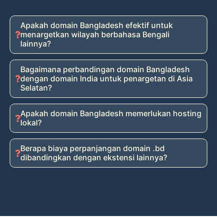
Apakah domain Bangladesh efektif untuk
menargetkan wilayah berbahasa Bengali
lainnya?
Bagaimana perbandingan domain Bangladesh
dengan domain India untuk penargetan di Asia
Selatan?
Apakah domain Bangladesh memerlukan hosting
lokal?
Berapa biaya perpanjangan domain .bd
dibandingkan dengan ekstensi lainnya?