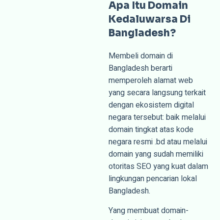
Apa Itu Domain
Kedaluwarsa Di
Bangladesh?
Membeli domain di
Bangladesh berarti
memperoleh alamat web
yang secara langsung terkait
dengan ekosistem digital
negara tersebut: baik melalui
domain tingkat atas kode
negara resmi .bd atau melalui
domain yang sudah memiliki
otoritas SEO yang kuat dalam
lingkungan pencarian lokal
Bangladesh.
Yang membuat domain-