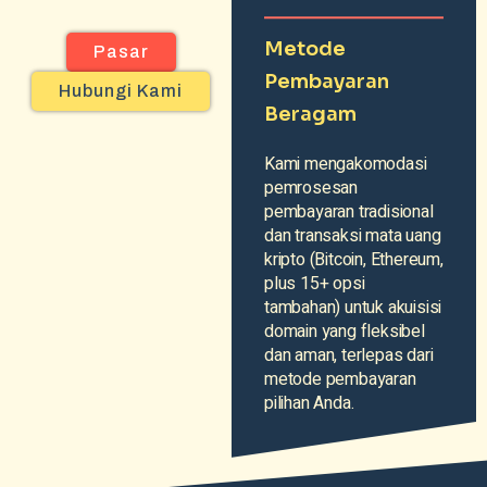
Metode
Pasar
Pembayaran
Hubungi Kami
Beragam
Kami mengakomodasi
pemrosesan
pembayaran tradisional
dan transaksi mata uang
kripto (Bitcoin, Ethereum,
plus 15+ opsi
tambahan) untuk akuisisi
domain yang fleksibel
dan aman, terlepas dari
metode pembayaran
pilihan Anda.