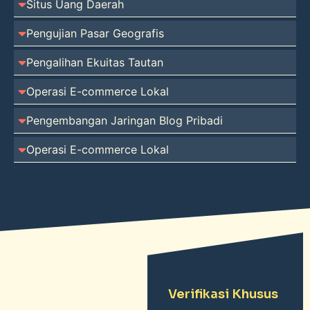
Situs Uang Daerah
Pengujian Pasar Geografis
Pengalihan Ekuitas Tautan
Operasi E-commerce Lokal
Pengembangan Jaringan Blog Pribadi
Operasi E-commerce Lokal
Verifikasi Khusus