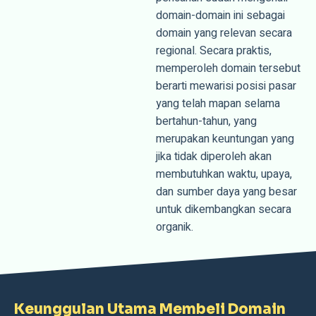
domain-domain ini sebagai
domain yang relevan secara
regional. Secara praktis,
memperoleh domain tersebut
berarti mewarisi posisi pasar
yang telah mapan selama
bertahun-tahun, yang
merupakan keuntungan yang
jika tidak diperoleh akan
membutuhkan waktu, upaya,
dan sumber daya yang besar
untuk dikembangkan secara
organik.
Keunggulan Utama Membeli Domain