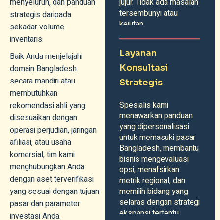
menyeluruh, dan panduan
jujur. Tidak ada masalah
tersembunyi atau
strategis daripada
kejutan.
sekadar volume
inventaris.
Layanan
Baik Anda menjelajahi
Konsultasi
domain Bangladesh
secara mandiri atau
Strategis
membutuhkan
Spesialis kami
rekomendasi ahli yang
menawarkan panduan
disesuaikan dengan
yang dipersonalisasi
operasi perjudian, jaringan
untuk memasuki pasar
afiliasi, atau usaha
Bangladesh, membantu
komersial, tim kami
bisnis mengevaluasi
menghubungkan Anda
opsi, menafsirkan
dengan aset terverifikasi
metrik regional, dan
yang sesuai dengan tujuan
memilih bidang yang
selaras dengan strategi
pasar dan parameter
ekspansi tertentu.
investasi Anda.