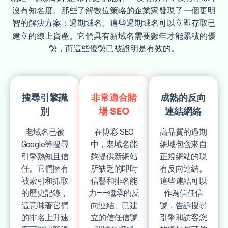
沒有知名度。那些了解數位策略的企業家發現了一個更明
智的解決方案：過期域名。這些過期域名可以立即存取已
建立的線上資產。它們具有新域名需要數年才能累積的優
勢，而這些優勢已被證明是有效的。
搜尋引擎識
非常適合賭
成熟的反向
別
場 SEO
連結網絡
老域名已被
在博彩 SEO
高品質的過期
Google等搜尋
中，老域名能
網域包含來自
引擎熟知且信
夠提供新網站
正規網站的現
任。它們擁有
所缺乏的即時
有反向連結。
被索引和抓取
信譽和排名能
這些連結可以
的歷史記錄，
力——繼承的反
作為信任信
這意味著它們
向連結、已建
號，告訴搜尋
的排名上升速
立的信任信號
引擎和訪客您