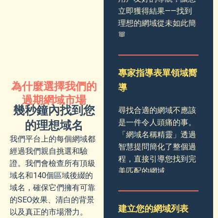
立即獲得結果——找到
理想的網域從未如此簡
單。
專家指導表單領域嚮
為什麼選擇我們的
導
過期網域市場
幾秒鐘內找到您
尋找合適的網域不應該
是一件令人頭痛的事。
的理想域名
「網域名稱精靈」透過
我們平台上的每個網域都
智慧提問簡化了整個過
經過我們親自挑選和驗
程，直接引導您找到完
證。我們會檢查所有頂級
美匹配的網域。
域名和140個區域後綴的
域名，確保它們擁有可靠
的SEO效果、清白的背景
建立您的網域列表
以及真正的市場潛力。