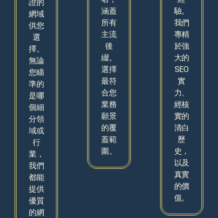
證的
涵蓋
驗。
網域
所有
我們
供您
主流
專精
選
後
於強
擇。
綴。
大的
無論
選擇
SEO
您瞄
最符
實
準​​的
合您
力、
是哪
業務
經核
個細
願景
實的
分領
的覆
清白
域或
蓋範
歷
行
圍。
史，
業，
以及
我們
真實
都能
的價
提供
值。
優質
的網