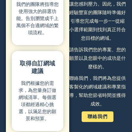
讓您感到壓力。因此，我們
我們的團隊將指導您
使用強大的篩選功
經驗豐富的團隊隨時準備好
能。告別瀏覽成千上
引導您完成每一步——從縮
萬個不合適網域的繁
小選擇範圍到找到真正符合
瑣流程。
您目標的網域。
請告訴我們您的專案、您的
願景以及您眼中的成功是什
取得自訂網域
麼樣的。
建議
聯絡我們，我們將為您提供
我們根據您的需
客製化的網域建議和專業指
求，為您量身訂做
導，幫助您節省時間並獲得
網域清單。每個選
成效。
項都經過精心挑
選，以滿足您的願
聯絡我們
景和預算。