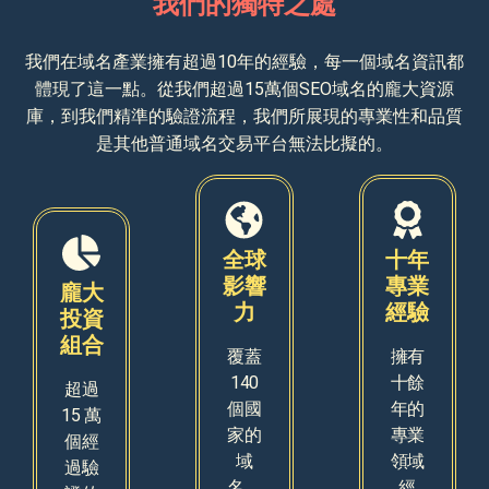
我們的獨特之處
我們在域名產業擁有超過10年的經驗，每一個域名資訊都
體現了這一點。從我們超過15萬個SEO域名的龐大資源
庫，到我們精準的驗證流程，我們所展現的專業性和品質
是其他普通域名交易平台無法比擬的。
全球
十年
影響
專業
龐大
力
經驗
投資
組合
覆蓋
擁有
140
十餘
超過
個國
年的
15 萬
家的
專業
個經
域
領域
過驗
名，
經