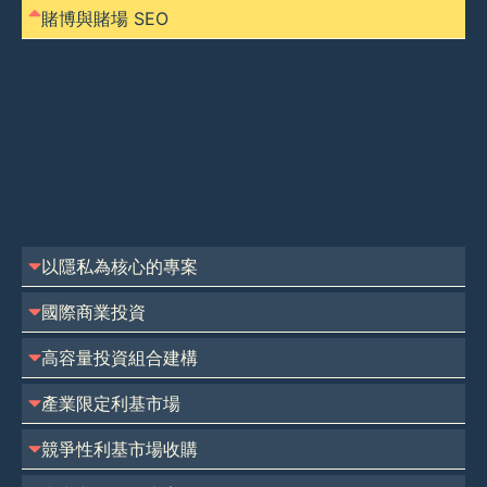
賭博與賭場 SEO
利用加密貨幣購入過期網域名稱來架設賭博網站，藉此
繞過困擾此產業的銀行限制。傳統支付處理商常拒絕賭
博相關交易，但加密貨幣運作順暢無礙。過期網域的既
有權威性有助於在競爭激烈的博彩與賭場利基市場中快
速提升排名——新網域在此類領域往往難以建立信任
度。
以隱私為核心的專案
國際商業投資
高容量投資組合建構
產業限定利基市場
競爭性利基市場收購