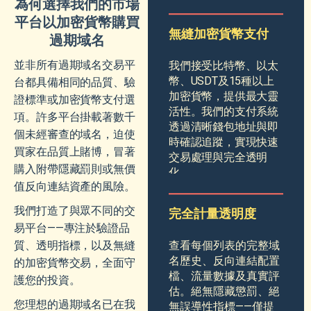
為何選擇我們的市場
平台以加密貨幣購買
無縫加密貨幣支付
過期域名
並非所有過期域名交易平
我們接受比特幣、以太
幣、USDT及15種以上
台都具備相同的品質、驗
加密貨幣，提供最大靈
證標準或加密貨幣支付選
活性。我們的支付系統
項。許多平台掛載著數千
透過清晰錢包地址與即
個未經審查的域名，迫使
時確認追蹤，實現快速
買家在品質上賭博，冒著
交易處理與完全透明
購入附帶隱藏罰則或無價
化。
值反向連結資產的風險。
我們打造了與眾不同的交
完全計量透明度
易平台——專注於驗證品
查看每個列表的完整域
質、透明指標，以及無縫
名歷史、反向連結配置
的加密貨幣交易，全面守
檔、流量數據及真實評
護您的投資。
估。絕無隱藏懲罰、絕
您理想的過期域名已在我
無誤導性指標——僅提