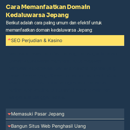
Cara Memanfaatkan Domain
Kedaluwarsa Jepang
Berikut adalah cara paling umum dan efektif untuk
memanfaatkan domain kedaluwarsa Jepang:
SEO Perjudian & Kasino
Memasuki pasar perjudian Jepang memang sulit, tetapi
domain kedaluwarsa membantu Anda melewati
hambatan kepercayaan dan skeptisisme regulasi yang
biasa. Riwayat yang dibawa domain ini membantu situs
kasino dan taruhan untuk peringkat lebih cepat dan
terlihat lebih kredibel di industri di mana domain baru
sangat sulit dianggap serius.
Memasuki Pasar Jepang
Bangun Situs Web Penghasil Uang