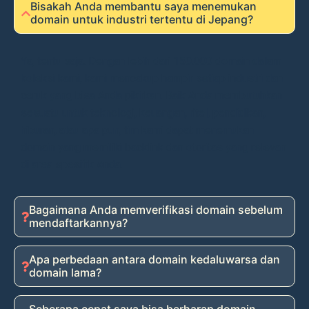
Bisakah Anda membantu saya menemukan
domain untuk industri tertentu di Jepang?
Ya, tentu saja. Dengan lebih dari 150.000 domain dalam
koleksi kami, kami mencakup hampir setiap industri dan
ceruk yang bisa Anda pikirkan. Baik Anda membutuhkan
sesuatu untuk teknologi, keuangan, ritel, pendidikan,
hiburan, atau apa pun, tim kami dapat menemukan
domain yang memiliki backlink dan otoritas yang relevan
di area spesifik Anda.
Bagaimana Anda memverifikasi domain sebelum
mendaftarkannya?
Apa perbedaan antara domain kedaluwarsa dan
domain lama?