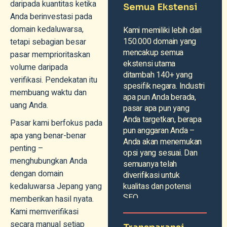
daripada kuantitas ketika
Semua Ekstensi
Anda berinvestasi pada
domain kedaluwarsa,
Kami memiliki lebih dari
150.000 domain yang
tetapi sebagian besar
mencakup semua
pasar memprioritaskan
ekstensi utama
volume daripada
ditambah 140+ yang
verifikasi. Pendekatan itu
spesifik negara. Industri
membuang waktu dan
apa pun Anda berada,
uang Anda.
pasar apa pun yang
Anda targetkan, berapa
Pasar kami berfokus pada
pun anggaran Anda –
apa yang benar-benar
Anda akan menemukan
penting –
opsi yang sesuai. Dan
menghubungkan Anda
semuanya telah
dengan domain
diverifikasi untuk
kedaluwarsa Jepang yang
kualitas dan potensi
SEO.
memberikan hasil nyata.
Kami memverifikasi
secara manual setiap