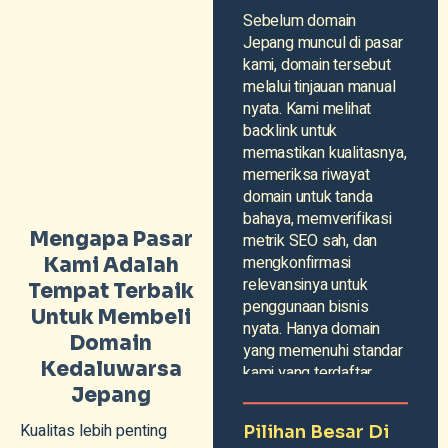
Sebelum domain
Jepang muncul di pasar
kami, domain tersebut
melalui tinjauan manual
nyata. Kami melihat
backlink untuk
memastikan kualitasnya,
memeriksa riwayat
domain untuk tanda
bahaya, memverifikasi
Mengapa Pasar
metrik SEO sah, dan
mengkonfirmasi
Kami Adalah
relevansinya untuk
Tempat Terbaik
penggunaan bisnis
Untuk Membeli
nyata. Hanya domain
Domain
yang memenuhi standar
Kedaluwarsa
kami yang terdaftar.
Jepang
Kualitas lebih penting
Pilihan Besar Di