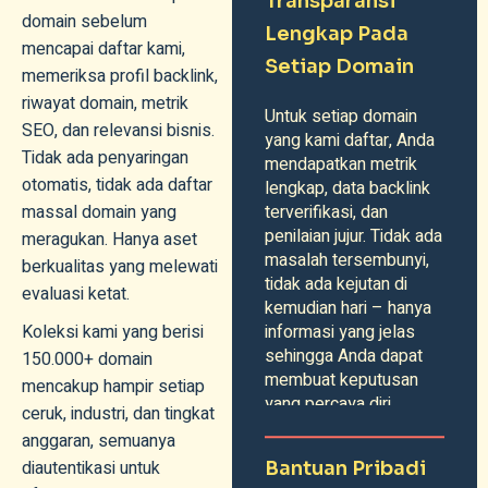
Transparansi
domain sebelum
Lengkap Pada
mencapai daftar kami,
Setiap Domain
memeriksa profil backlink,
riwayat domain, metrik
Untuk setiap domain
SEO, dan relevansi bisnis.
yang kami daftar, Anda
Tidak ada penyaringan
mendapatkan metrik
otomatis, tidak ada daftar
lengkap, data backlink
massal domain yang
terverifikasi, dan
penilaian jujur. Tidak ada
meragukan. Hanya aset
masalah tersembunyi,
berkualitas yang melewati
tidak ada kejutan di
evaluasi ketat.
kemudian hari – hanya
Koleksi kami yang berisi
informasi yang jelas
sehingga Anda dapat
150.000+ domain
membuat keputusan
mencakup hampir setiap
yang percaya diri.
ceruk, industri, dan tingkat
anggaran, semuanya
diautentikasi untuk
Bantuan Pribadi