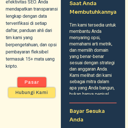
efektivitas SEO. Anda
Saat Anda
mendapatkan transparansi
Membutuhkannya
lengkap dengan data
terverifikasi di setiap
Tim kami tersedia untuk
daftar, panduan ahli dari
membantu Anda
tim kami yang
menyaring opsi,
memahami arti metrik,
berpengetahuan, dan opsi
dan memilih domain
pembayaran fleksibel
yang benar-benar
termasuk 15+ mata uang
sesuai dengan strategi
kripto.
dan anggaran Anda.
Kami melihat diri kami
sebagai mitra dalam
Pasar
apa yang Anda bangun,
Hubungi Kami
bukan hanya penjual.
Bayar Sesuka
Anda