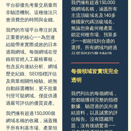
我們擁有超過150,000
平台卻優先考量交易量而
個網域名稱，涵蓋所有
非驗證機制。這種做法只
主流頂級域名及140多
會浪費您的時間與金錢。
種國家代碼頂級域名。
無論您身處何種產業、
我們的市場平台專注於真
鎖定何種市場、預算多
正重要的核心——為您連
少——都能找到合適的
結能帶來實際成效的日本
選擇。所有網域均經過
過期網域。每個網域在登
品質與SEO潛力驗證。
錄前皆經人工嚴格審核，
包含反向連結分析、網域
每個領域皆實現完全
歷史紀錄、SEO指標評估
透明
及商業相關性檢驗。絕無
自動篩選機制，更不批量
我們列出的每個網域，
刊登可疑網域。僅提供通
您都能獲得完整的指標
過嚴苛評估的優質資產。
數據、驗證過的反向連
結資料，以及誠實的評
我們擁有超過150,000個
估報告。沒有隱藏問
網域名稱的收藏，涵蓋幾
題，沒有後續驚喜——
乎所有利基市場、產業領